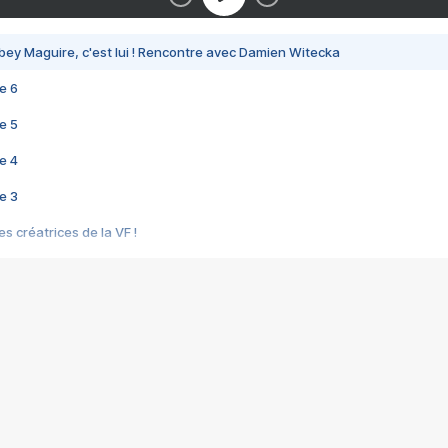
bey Maguire, c'est lui ! Rencontre avec Damien Witecka
e 6
e 5
e 4
e 3
s créatrices de la VF !
e 2
e 1
e Mektoub My Love arrive enfin ! Rencontre avec Shaïn Boumedine et Sal
i : après Toni en famille
elle réalise le bouleversant Dites lui que je l'aime