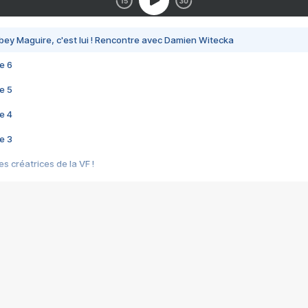
bey Maguire, c'est lui ! Rencontre avec Damien Witecka
e 6
e 5
e 4
e 3
s créatrices de la VF !
e 2
e 1
e Mektoub My Love arrive enfin ! Rencontre avec Shaïn Boumedine et Sal
i : après Toni en famille
elle réalise le bouleversant Dites lui que je l'aime