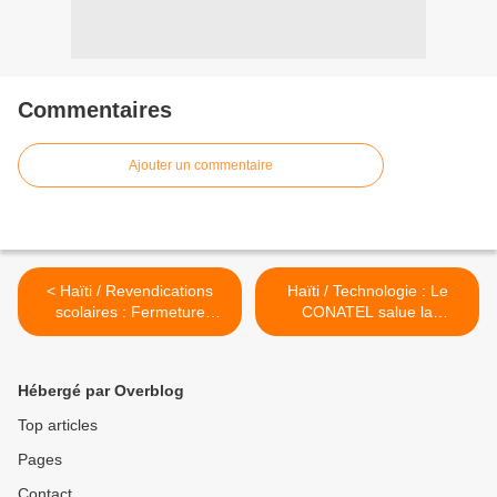
Commentaires
Ajouter un commentaire
< Haïti / Revendications
Haïti / Technologie : Le
scolaires : Fermeture
CONATEL salue la
anticipée du lycée de Sibert
publication du Décret sur la
pour acquisition de l’espace
signature électronique >
Hébergé par Overblog
Top articles
Pages
Contact