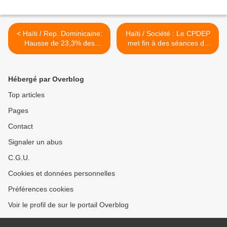
< Haïti / Rep. Dominicaine:
Haïti / Société : Le CPDEP
Hausse de 23,3% des
met fin à des séances de
exportations vers Haïti (4
formation après un exercice
premiers mois 2026)
de simulation de vote >
Hébergé par Overblog
Top articles
Pages
Contact
Signaler un abus
C.G.U.
Cookies et données personnelles
Préférences cookies
Voir le profil de sur le portail Overblog