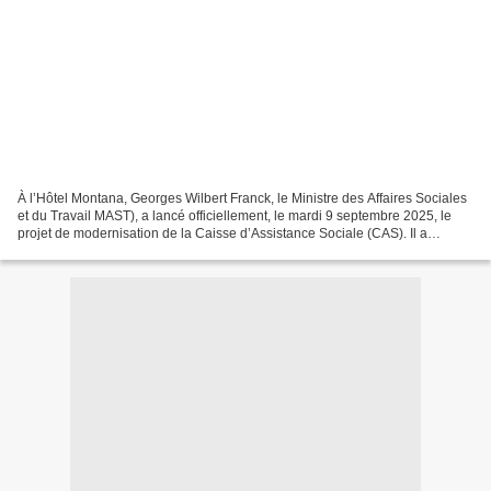
À l’Hôtel Montana, Georges Wilbert Franck, le Ministre des Affaires Sociales
et du Travail MAST), a lancé officiellement, le mardi 9 septembre 2025, le
projet de modernisation de la Caisse d’Assistance Sociale (CAS). Il a
articulé ses propos autour du...