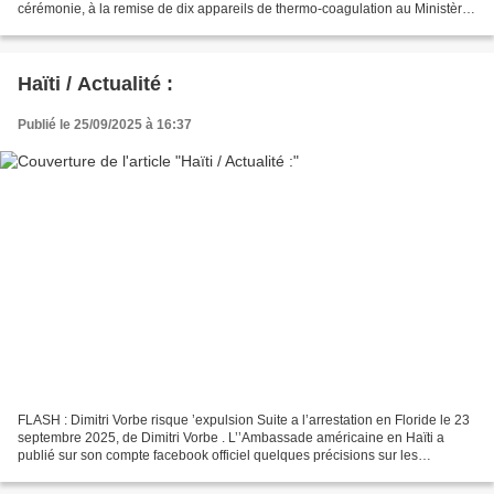
cérémonie, à la remise de dix appareils de thermo-coagulation au Ministère
de la Santé Publique. Ce don vise à renforcer...
Haïti / Actualité :
Publié le 25/09/2025 à 16:37
FLASH : Dimitri Vorbe risque ’expulsion Suite a l’arrestation en Floride le 23
septembre 2025, de Dimitri Vorbe . L’’Ambassade américaine en Haïti a
publié sur son compte facebook officiel quelques précisions sur les
accusations porté sur Vorbe qui risque...