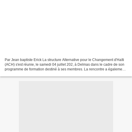
Par Jean baptiste Erick La structure Alternative pour le Changement d'Haïti
(ACH) s'est réunie, le samedi 04 juillet 202, à Delmas dans le cadre de son
programme de formation destiné à ses membres. La rencontre a également
permis d'aborder les principaux...