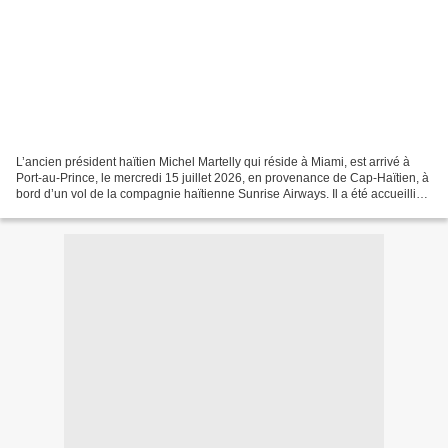
L’ancien président haïtien Michel Martelly qui réside à Miami, est arrivé à
Port-au-Prince, le mercredi 15 juillet 2026, en provenance de Cap-Haïtien, à
bord d’un vol de la compagnie haïtienne Sunrise Airways. Il a été accueilli
par ses fans, ses partisans...