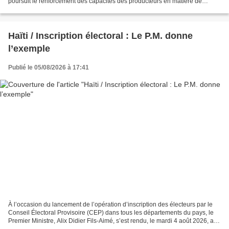
poursuit le renforcement des capacités des producteurs en matière de
gestion post-récolte. Avec l’appui financier...
Haïti / Inscription électoral : Le P.M. donne
l’exemple
Publié le 05/08/2026 à 17:41
À l’occasion du lancement de l’opération d’inscription des électeurs par le
Conseil Électoral Provisoire (CEP) dans tous les départements du pays, le
Premier Ministre, Alix Didier Fils-Aimé, s’est rendu, le mardi 4 août 2026, au
Centre d’Inscription et...